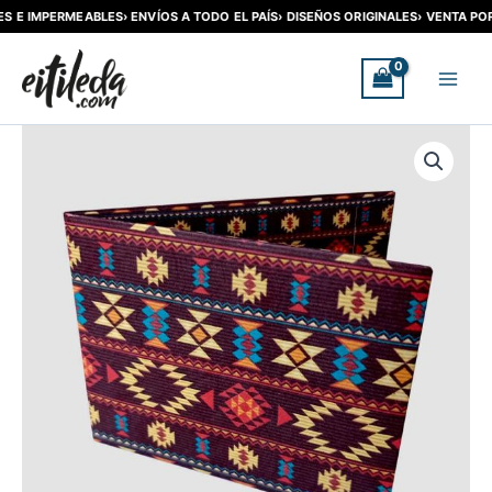
S E IMPERMEABLES
› ENVÍOS A TODO EL PAÍS
› DISEÑOS ORIGINALES
› VENTA POR 
Ir
al
contenido