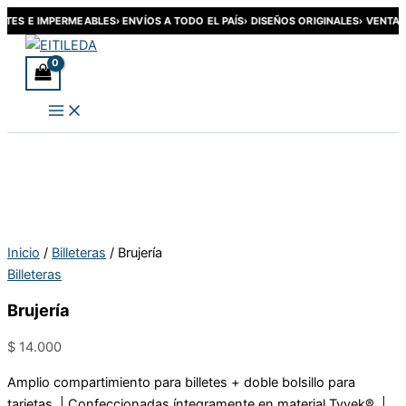
NTES E IMPERMEABLES
› ENVÍOS A TODO EL PAÍS
› DISEÑOS ORIGINALES
› VENTA 
Ir
al
contenido
Inicio
/
Billeteras
/ Brujería
Billeteras
Brujería
$
14.000
Amplio compartimiento para billetes + doble bolsillo para
tarjetas. | Confeccionadas íntegramente en material Tyvek®. |