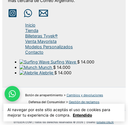
más cercana de Correo Argentino.
Inicio
Tienda
Billeteras Tyvek®
Venta Mayorista
Modelos Personalizados
Contacto
Surfing Wave
$
14.000
Munch
$
14.000
Alebrije
$
14.000
Botón de arrepentimiento >
Cambios y devoluciones
Defensa del Consumidor >
Gestión de reclamos
Al navegar por este sitio aceptás el uso de cookies para
mejorar tu experiencia de compra.
Entendido
EITILEDA.COM | Todos los derechos reservados © 2026 | Diseño:
Estudio DIEZK