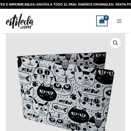
ES E IMPERMEABLES
› ENVÍOS A TODO EL PAÍS
› DISEÑOS ORIGINALES
› VENTA POR
Ir
al
contenido