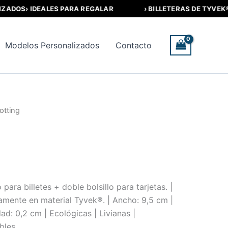
OS
› IDEALES PARA REGALAR
› BILLETERAS DE TYVEK®
› L
Modelos Personalizados
Contacto
otting
ara billetes + doble bolsillo para tarjetas. |
mente en material Tyvek®. | Ancho: 9,5 cm |
dad: 0,2 cm | Ecológicas | Livianas |
bles