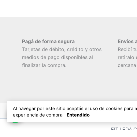
Pagá de forma segura
Envíos a
Tarjetas de débito, crédito y otros
Recibí t
medios de pago disponibles al
retiralo
finalizar la compra.
cercana
Al navegar por este sitio aceptás el uso de cookies para 
Botón de arrepentimiento >
Cambios y 
experiencia de compra.
Entendido
EITILEDA.C