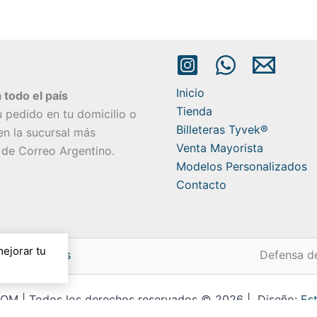
Inicio
 todo el país
Tienda
u pedido en tu domicilio o
Billeteras Tyvek®
 en la sucursal más
Venta Mayorista
 de Correo Argentino.
Modelos Personalizados
Contacto
mejorar tu
devoluciones
Defensa d
OM | Todos los derechos reservados © 2026 | Diseño:
Es