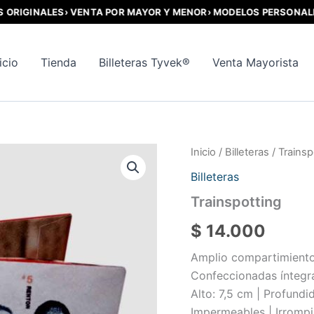
IGINALES
› VENTA POR MAYOR Y MENOR
› MODELOS PERSONALIZAD
icio
Tienda
Billeteras Tyvek®
Venta Mayorista
Inicio
/
Billeteras
/ Trainsp
Billeteras
Trainspotting
$
14.000
Amplio compartimiento p
Confeccionadas íntegra
Alto: 7,5 cm | Profundi
Impermeables | Irrompi