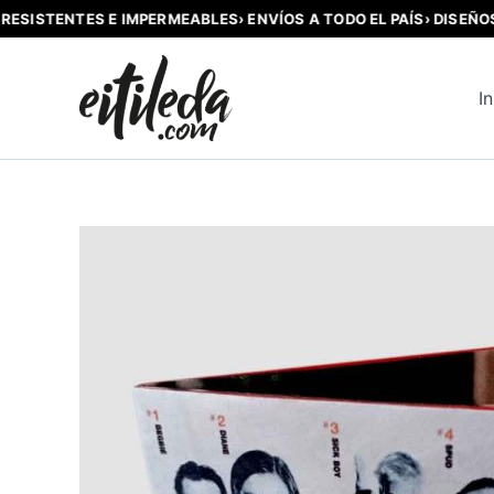
SISTENTES E IMPERMEABLES
› ENVÍOS A TODO EL PAÍS
› DISEÑOS OR
Ir
al
In
contenido