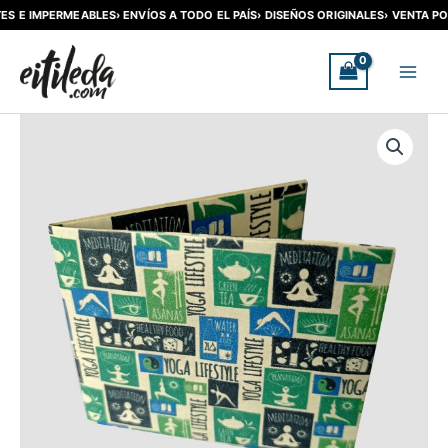
S E IMPERMEABLES
› ENVÍOS A TODO EL PAÍS
› DISEÑOS ORIGINALES
› VENTA POR
Ir
al
contenido