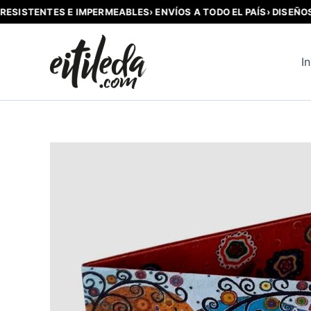
ISTENTES E IMPERMEABLES
› ENVÍOS A TODO EL PAÍS
› DISEÑOS ORI
Ir
al
In
contenido