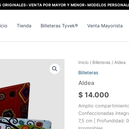
GINALES
› VENTA POR MAYOR Y MENOR
› MODELOS PERSONALIZAD
icio
Tienda
Billeteras Tyvek®
Venta Mayorista
Inicio
/
Billeteras
/ Aldea
Billeteras
Aldea
$
14.000
Amplio compartimiento p
Confeccionadas íntegra
7,5 cm | Profundidad: 0
Irrompibles