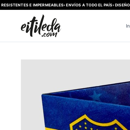
ESISTENTES E IMPERMEABLES
› ENVÍOS A TODO EL PAÍS
› DISEÑOS O
Ir
al
In
contenido