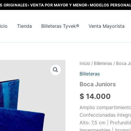
RIGINALES
› VENTA POR MAYOR Y MENOR
› MODELOS PERSONALIZA
icio
Tienda
Billeteras Tyvek®
Venta Mayorista
Inicio
/
Billeteras
/ Boca J
Billeteras
Boca Juniors
$
14.000
Amplio compartimiento p
Confeccionadas íntegra
Alto: 7,5 cm | Profundi
Impermeables | Irrompi