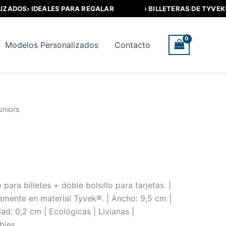
DOS
› IDEALES PARA REGALAR
› BILLETERAS DE TYVEK®
› 
Modelos Personalizados
Contacto
uniors
ara billetes + doble bolsillo para tarjetas. |
mente en material Tyvek®. | Ancho: 9,5 cm |
dad: 0,2 cm | Ecológicas | Livianas |
bles